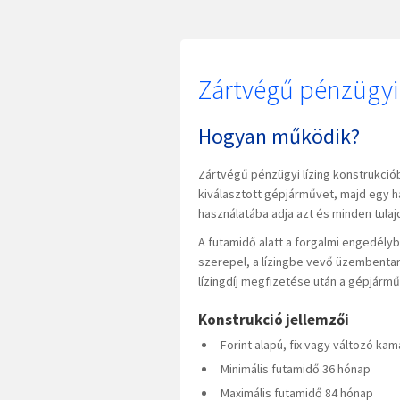
Zártvégű pénzügyi 
Hogyan működik?
Zártvégű pénzügyi lízing konstrukciób
kiválasztott gépjárművet, majd egy ha
használatába adja azt és minden tul
A futamidő alatt a forgalmi engedély
szerepel, a lízingbe vevő üzembentar
lízingdíj megfizetése után a gépjármű
Konstrukció jellemzői
Forint alapú, fix vagy változó ka
Minimális futamidő 36 hónap
Maximális futamidő 84 hónap