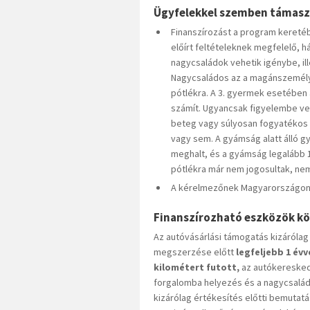
Ügyfelekkel szemben támaszt
Finanszírozást a program kereté
előírt feltételeknek megfelelő,
nagycsaládok vehetik igénybe, ill
Nagycsaládos az a magánszemély,
pótlékra. A 3. gyermek esetében 
számít. Ugyancsak figyelembe ve
beteg vagy súlyosan fogyatékos g
vagy sem. A gyámság alatt álló g
meghalt, és a gyámság legalább 1
pótlékra már nem jogosultak, ne
A kérelmezőnek Magyarországon be
Finanszírozható eszközök kö
Az autóvásárlási támogatás kizáróla
megszerzése előtt
legfeljebb 1 év
kilométert futott,
az autókereskedő
forgalomba helyezés és a nagycsalád
kizárólag értékesítés előtti bemutat