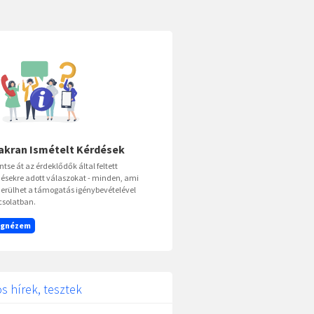
akran Ismételt Kérdések
ntse át az érdeklődők által feltett
ésekre adott válaszokat - minden, ami
erülhet a támogatás igénybevételével
csolatban.
gnézem
s hírek, tesztek