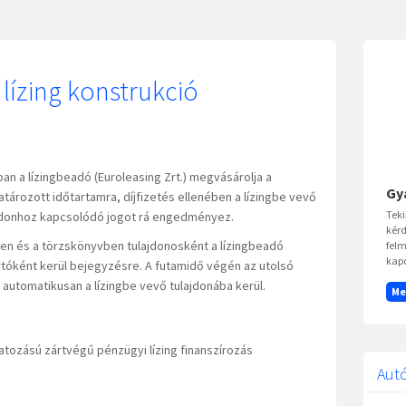
lízing konstrukció
an a lízingbeadó (Euroleasing Zrt.) megvásárolja a
Gy
tározott időtartamra, díjfizetés ellenében a lízingbe vevő
Teki
ajdonhoz kapcsolódó jogot rá engedményez.
kérd
ben és a törzskönyvben tulajdonosként a lízingbeadó
felm
kap
tóként kerül bejegyzésre. A futamidő végén az utolsó
 automatikusan a lízingbe vevő tulajdonába kerül.
Me
matozású zártvégű pénzügyi lízing finanszírozás
Autó