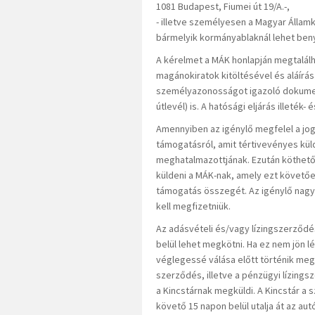
1081 Budapest, Fiumei út 19/A.-,
- illetve személyesen a Magyar Államk
bármelyik kormányablaknál lehet beny
A kérelmet a MÁK honlapján megtalál
magánokiratok kitöltésével és aláírásá
személyazonosságot igazoló dokumen
útlevél) is. A hatósági eljárás illeték
Amennyiben az igénylő megfelel a jog
támogatásról, amit tértivevényes k
meghatalmazottjának. Ezután köthető 
küldeni a MÁK-nak, amely ezt követőe
támogatás összegét. Az igénylő nag
kell megfizetniük.
Az adásvételi és/vagy lízingszerződé
belül lehet megkötni. Ha ez nem jön 
véglegessé válása előtt történik meg
szerződés, illetve a pénzügyi lízing
a Kincstárnak megküldi. A Kincstár 
követő 15 napon belül utalja át az a