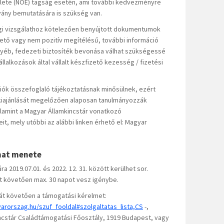
lete (NOE) tagság esetén, ami további kedvezményre
olvány bemutatására is szükség van.
gi vizsgálathoz kötelezően benyújtott dokumentumok
ető vagy nem pozitív megítélésű, további információ
yéb, fedezeti biztosíték bevonása válhat szükségessé
lalkozások által vállalt készfizető kezesség / fizetési
ációk összefoglaló tájékoztatásnak minősülnek, ezért
k kiajánlását megelőzően alaposan tanulmányozzák
amint a Magyar Államkincstár vonatkozó
t, mely utóbbi az alábbi linken érhető el: Magyar
mat menete
a 2019.07.01. és 2022. 12. 31. között kerülhet sor.
t követően max. 30 napot vesz igénybe.
át követően a támogatási kérelmet:
yarorszag.hu/szuf_fooldal#szolgaltatas_lista,CS
-,
kincstár Családtámogatási Főosztály, 1919 Budapest, vagy