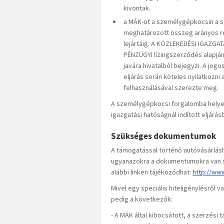
kivontak.
a MÁK-ot a személygépkocsin a s
meghatározott összeg arányos rés
lejártáig. A KÖZLEKEDÉSI IGAZGAT
PÉNZÜGYI lízingszerződés alapján 
javára hivatalból bejegyzi. A jo
eljárás során köteles nyilatkozn
felhasználásával szerezte meg.
A személygépkocsi forgalomba helyezé
igazgatási hatóságnál indított eljárásb
Szükséges dokumentumok
A támogatással történő autóvásárlásh
ugyanazokra a dokumentumokra van sz
alábbi linken tájékozódhat:
http://www
Mivel egy speciális hiteligénylésről
pedig a következők:
- A MÁK által kibocsátott, a szerzési