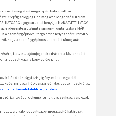
zerzési támogatást megállapító határozatban
ze erejéig zálogjog illeti meg az elidegenítési tilalom
ÁSI HATÓSÁG a jogosult által benyújtott ADÁSVÉTELI VAGY
az elidegenítési tilalmat a járműnyilvántartásba a MÁK
gosult a személygépkocsi forgalomba helyezésére irányuló
i arról, hogy a személygépkocsit szerzési támogatás
sére, illetve tulajdonjogának átírására a közlekedési
an a jogosult vagy a képviselője jár el.
oz kötődő pénzügyi lízing igényléséhez egyfelől
ükség, mint egy hétköznapi igénylés esetén, ezekről az
.autohitel.hu/autohitel-hiteligenyles/
 van szó, így további dokumentumokra is szükség van, ezek
 támogatásra való jogosultságot megállapító határozat.