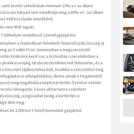
: autó bruttó vételárának minimum 10%-a + az állami
szírozási hányad nem haladhatja meg a 80%-ot - (az állami
hez kell hozzáadni önerőként)
 és nem NOE tagok)
b 7 ülőhellyel rendelkező személygépjármű
nnyiben a maximálisan felvehető finanszírozási összeg új
eg az 5 millió Ft-ot. Amennyiben a megszerzéstől
osítás kötésére kerül sor, a biztosítási szerződésben a
járulékai erejéig társbiztosítottként kell feltüntetni, és a
 a Kincstárt tájékoztatnia kell, továbbá a szerződést meg
emélygépkocsi eltulajdonítása, illetve annak a forgalomból
yező megrongálódása miatti kártérítés fizetése esetén
zerzési támogatás 3 éves időtartamra számított
szösszeg, a jogosultat pedig a kártérítés e
ge illeti meg.
1 éves és 2.000 km-t futott bemutató gépjármű