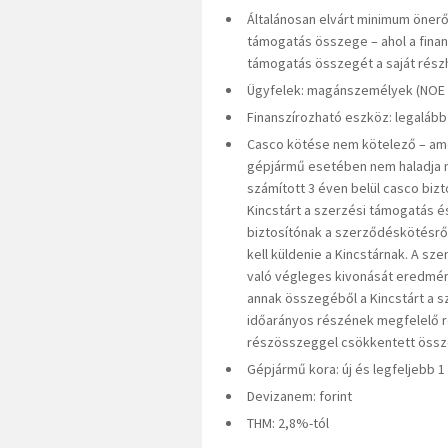
Általánosan elvárt minimum önerő
támogatás összege – ahol a finan
támogatás összegét a saját rész
Ügyfelek: magánszemélyek (NOE
Finanszírozható eszköz: legaláb
Casco kötése nem kötelező – ame
gépjármű esetében nem haladja m
számított 3 éven belül casco bizt
Kincstárt a szerzési támogatás és 
biztosítónak a szerződéskötésről
kell küldenie a Kincstárnak. A sz
való végleges kivonását eredmén
annak összegéből a Kincstárt a s
időarányos részének megfelelő ré
részösszeggel csökkentett össze
Gépjármű kora: új és legfeljebb 
Devizanem: forint
THM: 2,8%-tól