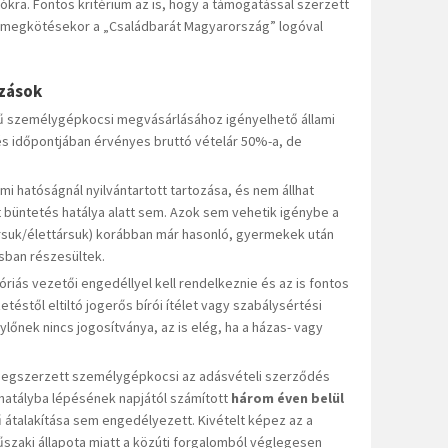
kra. Fontos kritérium az is, hogy a támogatással szerzett
 megkötésekor a „Családbarát Magyarország” logóval
zások
személygépkocsi megvásárlásához igényelhető állami
 időpontjában érvényes bruttó vételár 50%-a, de
i hatóságnál nyilvántartott tartozása, és nem állhat
büntetés hatálya alatt sem. Azok sem vehetik igénybe a
ársuk/élettársuk) korábban már hasonló, gyermekek után
sban részesültek.
riás vezetői engedéllyel kell rendelkeznie és az is fontos
etéstől eltiltó jogerős bírói ítélet vagy szabálysértési
nylőnek nincs jogosítványa, az is elég, ha a házas- vagy
megszerzett személygépkocsi az adásvételi szerződés
hatályba lépésének napjától számított
három éven belül
ű átalakítása sem engedélyezett. Kivételt képez az a
szaki állapota miatt a közúti forgalomból véglegesen