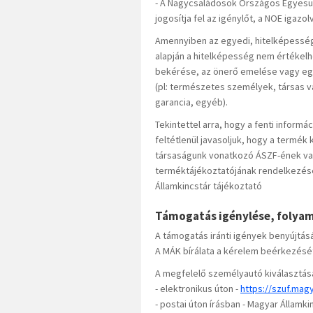
- A Nagycsaládosok Országos Egyesü
jogosítja fel az igénylőt, a NOE igaz
Amennyiben az egyedi, hitelképessé
alapján a hitelképesség nem értékelh
bekérése, az önerő emelése vagy eg
(pl: természetes személyek, társas vál
garancia, egyéb).
Tekintettel arra, hogy a fenti inform
feltétlenül javasoljuk, hogy a termé
társaságunk vonatkozó ÁSZF-ének val
terméktájékoztatójának rendelkezései
Államkincstár tájékoztató
Támogatás igénylése, folya
A támogatás iránti igények benyújtásár
A MÁK bírálata a kérelem beérkezésé
A megfelelő személyautó kiválasztás
- elektronikus úton -
https://szuf.mag
- postai úton írásban - Magyar Állam