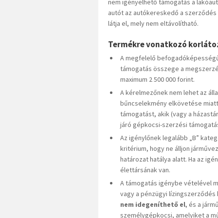
nem igényelhető támogatás a lakóautó
autót az autókereskedő a szerződés
látja el, mely nem eltávolítható.
Termékre vonatkozó korláto
A megfelelő befogadóképességű 
támogatás összege a megszerzés
maximum 2 500 000 forint.
A kérelmezőnek nem lehet az állam
bűncselekmény elkövetése miatt 
támogatást, akik (vagy a házast
járó gépkocsi-szerzési támogatá
Az igénylőnek legalább „B” kategó
kritérium, hogy ne álljon járművez
határozat hatálya alatt. Ha az igé
élettársának van.
A támogatás igénybe vételével 
vagy a pénzügyi lízingszerződés 
nem idegeníthető el
, és a járm
személygépkocsi, amelyiket a mű