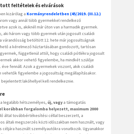
ott feltételek és elvárások
ben kizárólag a
Kormányrendeletben (45/2019. (III.12.)
 három vagy annál több gyermekkel rendelkező
etve azok is, akiknél már úton van a harmadik gyermek.
 aki három vagy több gyermek után jogosult családi
a várandósság betöltött 12. hete már jogosultságnak
hető a kérelmező háztartásában gondozott, tartósan
yermek, függetlenül attól, hogy családi pótlékra jogosult
yermek akkor vehető figyelembe, ha mindkét szülője
 éve fennáll. Azok a gyermekek viszont, akik családi
m vehetők figyelembe a jogosultság megállapításakor.
jelentett lakóhellyel kell rendelkeznie.
re
g a legalább hétszemélyes,
új, vagy
a támogatás
vel korábban forgalomba helyezett, maximum 2000
 által továbbértékesítési céllal beszerzett, a
os általi megszerzés közti időszakban nem használt, vagy
ás céljára használt személyautókra vonatkozik. Ugyanakkor