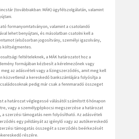
incstár (továbbiakban: MÁK) ügyfélszolgálatán, valamint
újtani.
ható formanyomtatványon, valamint a csatolandó
val lehet benyújtani, és másolatban csatolni kell a
tumot (elsősorban jogosítvány, személyi igazolvány,
- és költségmentes.
osultsági feltételeknek, a MÁK határozatot hoz a
üldemény formájában kézbesít a kérelmezőnek vagy
meg az adásvételi vagy a lízingszerződés, amit meg kell
n közvetlenül a kereskedő bankszámlájára folyósítja a
ycsaládosoknak pedig már csak a fennmaradó összeget
st a határozat véglegessé válásától számított 6 hónapon
létre, vagy a személygépkocsi megszerzése a határozat
, a szerzési támogatás nem folyósítható. Az adásvételi
szerződés egy példányát az igénylő vagy az autókereskedő
a szerzési támogatás összegét a szerződés beérkezését
utókereskedő részére.