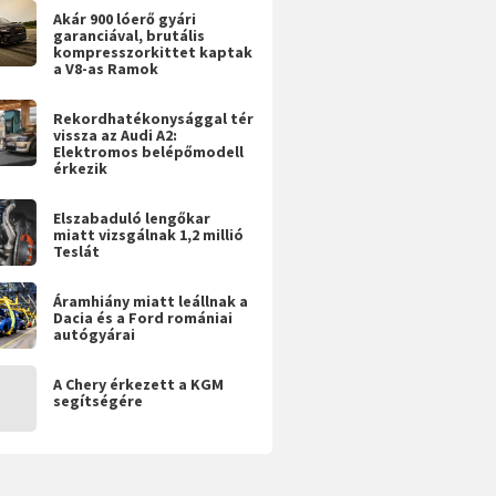
Akár 900 lóerő gyári
garanciával, brutális
kompresszorkittet kaptak
a V8-as Ramok
Rekordhatékonysággal tér
vissza az Audi A2:
Elektromos belépőmodell
érkezik
Elszabaduló lengőkar
miatt vizsgálnak 1,2 millió
Teslát
Áramhiány miatt leállnak a
Dacia és a Ford romániai
autógyárai
A Chery érkezett a KGM
segítségére