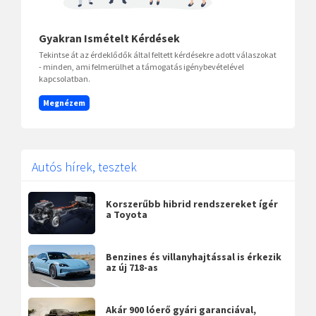
Gyakran Ismételt Kérdések
Tekintse át az érdeklődők által feltett kérdésekre adott válaszokat
- minden, ami felmerülhet a támogatás igénybevételével
kapcsolatban.
Megnézem
Autós hírek, tesztek
Korszerűbb hibrid rendszereket ígér
a Toyota
Benzines és villanyhajtással is érkezik
az új 718-as
Akár 900 lóerő gyári garanciával,