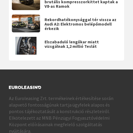
brutális kompresszorkittet kaptak a
V8-as Ramok
Rekordhatékonysággal tér vissza az
Audi A2: Elektromos belépőmodell
érkezik
Elszabaduló lengőkar miatt
vizsgálnak 1,2 millió Teslát
Az Euroleasing Zrt. termékeinek értékesítése során
alapvető fontosságúnak tartja ügyfelek alapos és
pontos tájékoztatását a konstrukció részleteiről.
Elkötelezett az MNB Pénzügyi Fogyasztóvédelmi
Központ előírásainak megfelelő szolgáltatás
nyújtására.