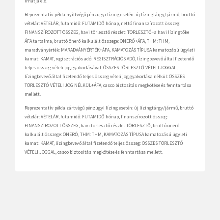
írhatja elő.
Reprezentatív példa nyíltvégű pénzügyi lízing esetén: új lízingtárgy/jármű, bruttó
vételár:
VÉTELÁR
, futamidő:
FUTAMIDŐ
hónap, nettó finanszírozott összeg:
FINANSZÍROZOTT ÖSSZEG
, havi törlesztő részlet:
TÖRLESZTŐ
+a havi lízingtőke
ÁFA tartalma, bruttó önerő kalkulált összege:
ÖNERŐ
+ÁFA, THM:
THM
,
maradványérték:
MARADVÁNYÉRTÉK
+ÁFA,
KAMATOZÁS TÍPUSA
kamatozású ügyleti
kamat:
KAMAT
, regisztrációs adó:
REGISZTRÁCIÓS ADÓ
, lízingbevevő által fizetendő
teljes összeg vételi jog gyakorlásával:
ÖSSZES TÖRLESZTŐ VÉTELI JOGGAL
,
lízingbevevő által fizetendő teljes összeg vételi jog gyakorlása nélkül:
ÖSSZES
TÖRLESZTŐ VÉTELI JOG NÉLKÜL
+ÁFA, casco biztosítás megkötése és fenntartása
mellett.
Reprezentatív példa zártvégű pénzügyi lízing esetén: új lízingtárgy/jármű, bruttó
vételár:
VÉTELÁR
, futamidő:
FUTAMIDŐ
hónap, finanszírozott összeg:
FINANSZÍROZOTT ÖSSZEG
, havi törlesztő részlet
TÖRLESZTŐ
, bruttó önerő
kalkulált összege:
ÖNERŐ
, THM:
THM
,
KAMATOZÁS TÍPUSA
kamatozású ügyleti
kamat:
KAMAT
, lízingbevevő által fizetendő teljes összeg:
ÖSSZES TÖRLESZTŐ
VÉTELI JOGGAL
, casco biztosítás megkötése és fenntartása mellett.