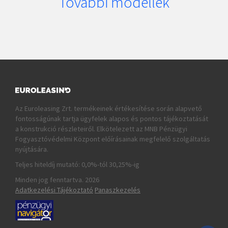
További modellek
Az Euroleasing Zrt. termékeinek értékesítése során alapvető
fontosságúnak tartja ügyfelek alapos és pontos tájékoztatását
a konstrukció részleteiről. Elkötelezett az MNB Pénzügyi
Fogyasztóvédelmi Központ előírásainak megfelelő szolgáltatás
nyújtására.
Teljes hiteldíj mutató:
0,0%-tól 30,25%-ig
Minden jog fenntartva.
2026
Adatkezelési Tájékoztató
Panaszkezelés