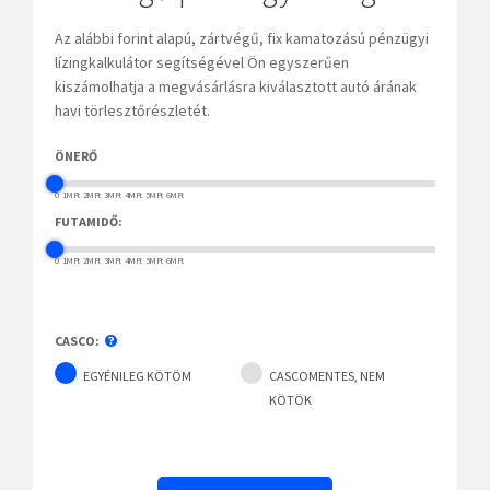
Az alábbi forint alapú, zártvégű, fix kamatozású pénzügyi
lízingkalkulátor segítségével Ön egyszerűen
kiszámolhatja a megvásárlásra kiválasztott autó árának
havi törlesztőrészletét.
ÖNERŐ
0
1MFt
2MFt
3MFt
4MFt
5MFt
6MFt
FUTAMIDŐ:
0
1MFt
2MFt
3MFt
4MFt
5MFt
6MFt
CASCO:
EGYÉNILEG KÖTÖM
CASCOMENTES, NEM
KÖTÖK