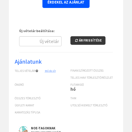
ÉRDEKEL AZ AJÁNLAT
Új vételár beállítása:
ÁR FRISSÍTÉSE
Ajánlatunk
FINANSZÍROZOTT ÖSSZEG
TELJES VÉTELÁR
Módosít
TELJES HAVI TÖRLESZTŐRÉSZLET
ÖNERŐ
FUTAMIDŐ
hó
ÖSSZES TÖRLESZTŐ
THM
ÜGYLETI KAMAT
UTOLSÓ KIEMELT TÖRLESZTŐ
KAMATOZÁS TÍPUSA
NOE-TAGOKNAK