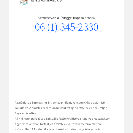
EGYEDI KONSTRUKCIÓ
Kérdése van a lízinggel kapcsolatban?
06 (1) 345-2330
Az ajánlat az Euroleasing Zrt. pénzügyi lízingkonstrukciója alapján lett
kalkulálva. A hirdetés nem minősül konkrét ajánlattételnek, annak célja a
figyelemfelkeltés.
A THM meghatározása az aktuális feltételek, illetve a hatályos jogszabályok
figyelembe vételével történt, és a feltételek változása esetén a mértéke
módosulhat. A THM értéke nem tükrözi a hitel és lízing árfolyam- és