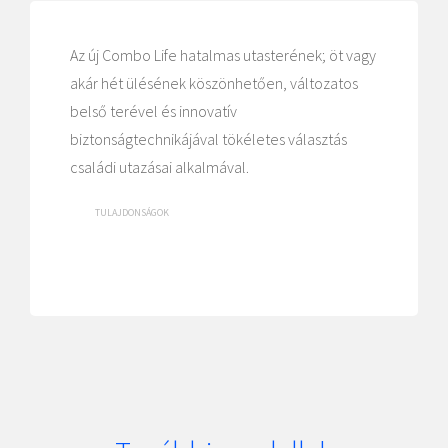
Az új Combo Life hatalmas utasterének; öt vagy
akár hét ülésének köszönhetően, változatos
belső terével és innovatív
biztonságtechnikájával tökéletes választás
családi utazásai alkalmával.
TULAJDONSÁGOK