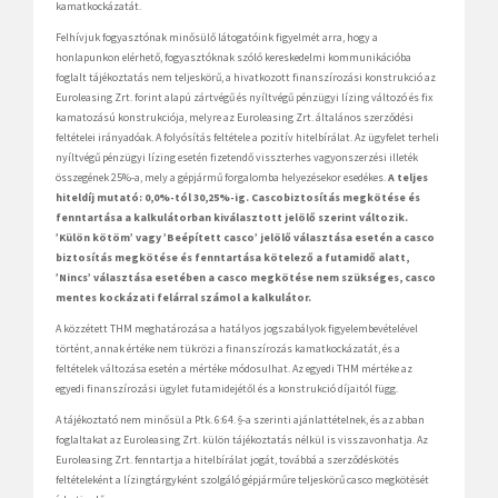
kamatkockázatát.
Felhívjuk fogyasztónak minősülő látogatóink figyelmét arra, hogy a
honlapunkon elérhető, fogyasztóknak szóló kereskedelmi kommunikációba
foglalt tájékoztatás nem teljeskörű, a hivatkozott finanszírozási konstrukció az
Euroleasing Zrt. forint alapú zártvégű és nyíltvégű pénzügyi lízing változó és fix
kamatozású konstrukciója, melyre az Euroleasing Zrt. általános szerződési
feltételei irányadóak. A folyósítás feltétele a pozitív hitelbírálat. Az ügyfelet terheli
nyíltvégű pénzügyi lízing esetén fizetendő visszterhes vagyonszerzési illeték
összegének 25%-a, mely a gépjármű forgalomba helyezésekor esedékes.
A teljes
hiteldíj mutató: 0,0%-tól 30,25%-ig. Cascobiztosítás megkötése és
fenntartása a kalkulátorban kiválasztott jelölő szerint változik.
’Külön kötöm’ vagy ’Beépített casco’ jelölő választása esetén a casco
biztosítás megkötése és fenntartása kötelező a futamidő alatt,
’Nincs’ választása esetében a casco megkötése nem szükséges, casco
mentes kockázati felárral számol a kalkulátor.
A közzétett THM meghatározása a hatályos jogszabályok figyelembevételével
történt, annak értéke nem tükrözi a finanszírozás kamatkockázatát, és a
feltételek változása esetén a mértéke módosulhat. Az egyedi THM mértéke az
egyedi finanszírozási ügylet futamidejétől és a konstrukció díjaitól függ.
A tájékoztató nem minősül a Ptk. 6:64. §-a szerinti ajánlattételnek, és az abban
foglaltakat az Euroleasing Zrt. külön tájékoztatás nélkül is visszavonhatja. Az
Euroleasing Zrt. fenntartja a hitelbírálat jogát, továbbá a szerződéskötés
feltételeként a lízingtárgyként szolgáló gépjárműre teljeskörű casco megkötését